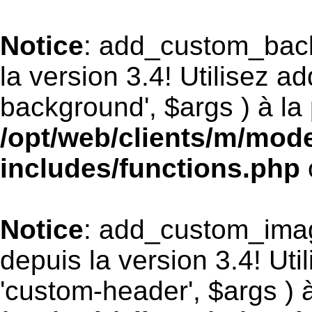
Notice
: add_custom_bac
la version 3.4! Utilisez 
background', $args ) à la 
/opt/web/clients/m/mod
includes/functions.php
Notice
: add_custom_ima
depuis la version 3.4! Ut
'custom-header', $args ) à