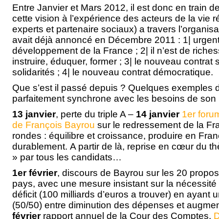
Entre Janvier et Mars 2012, il est donc en train de
cette vision à l’expérience des acteurs de la vie r
experts et partenaire sociaux) a travers l’organisa
avait déjà annoncé en Décembre 2011 : 1| urgent 
développement de la France ; 2| il n’est de rich
instruire, éduquer, former ; 3| le nouveau contrat s
solidarités ; 4| le nouveau contrat démocratique.
Que s’est il passé depuis ? Quelques exemples de
parfaitement synchrone avec les besoins de son 
13 janvier
, perte du triple A –
14 janvier
1er foru
de François Bayrou
sur le redressement de la Fr
rondes : équilibre et croissance, produire en Fran
durablement. A partir de là, reprise en cœur du 
» par tous les candidats…
1er février
, discours de Bayrou sur les 20 propos
pays, avec une mesure insistant sur la nécessité
déficit (100 milliards d’euros a trouver) en ayant
(50/50) entre diminution des dépenses et augmen
février
rapport annuel de la Cour des Comptes,
D