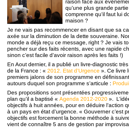
raison face aux événement
qu’une plus grande partie
comprenne qu’il faut lui d
maison ?
Je ne vais pas recommencer en disant que sa c
axée sur la diminution de la dette souveraine. Non
monde a déjà reçu ce message, right ? Je vais t
pencher sur des faits récents, avec une rapide ch
sinon c’est facile d’avoir raison après les faits !)
En Aout dernier, il a publié un livre-diagnostic très
de la France : «
2012. Etat d’Urgence
». Ce livre
premiers jalons de son programme en définissant 
autours duquel son programme s’articule :
Produir
Des propositions sont présentées progressivemen
plan qu’il a baptisé «
Agenda 2012-2020
». L’idée
objectifs à huit années, pour en déduire l’action q
à un pays en état d’urgence. « Gouverner c’est pré
objectifs est forcement la bonne méthode à suivr
vient de connaître 5 ans de gestion par improvisa