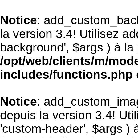
Notice
: add_custom_bac
la version 3.4! Utilisez 
background', $args ) à la 
/opt/web/clients/m/mod
includes/functions.php
Notice
: add_custom_ima
depuis la version 3.4! Ut
'custom-header', $args ) à