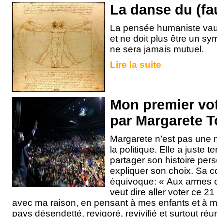
La danse du (fa
La pensée humaniste vau
et ne doit plus être un sy
ne sera jamais mutuel.
Lire la suite
Mon premier vot
par Margarete T
Margarete n’est pas une m
la politique. Elle a juste t
partager son histoire per
expliquer son choix. Sa c
équivoque: « Aux armes c
veut dire aller voter ce 2
avec ma raison, en pensant à mes enfants et à me
pays désendetté, revigoré, revivifié et surtout réun