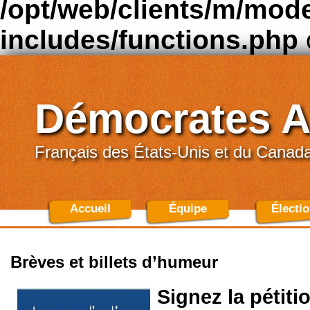
/opt/web/clients/m/mod
includes/functions.php
Démocrates A
Français des États-Unis et du Canad
Accueil
Équipe
Électi
Brèves et billets d’humeur
Signez la pétiti