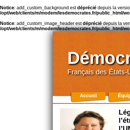
Notice
: add_custom_background est
déprécié
depuis la versio
/opt/web/clients/m/modem/lesdemocrates.fr/public_html/wo
Notice
: add_custom_image_header est
déprécié
depuis la ver
/opt/web/clients/m/modem/lesdemocrates.fr/public_html/wo
Démocr
Français des États-
Accueil
Équi
Lég
l’é
l’U