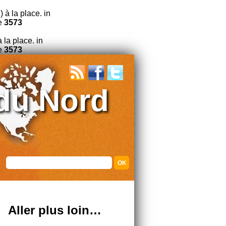
 à la place. in
e
3573
 la place. in
e
3573
du Nord
Aller plus loin…