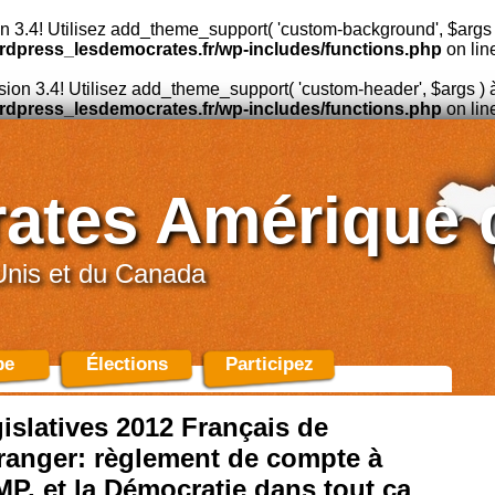
n 3.4! Utilisez add_theme_support( 'custom-background', $args )
rdpress_lesdemocrates.fr/wp-includes/functions.php
on lin
sion 3.4! Utilisez add_theme_support( 'custom-header', $args ) à
rdpress_lesdemocrates.fr/wp-includes/functions.php
on lin
ates Amérique 
Unis et du Canada
pe
Élections
Participez
islatives 2012 Français de
tranger: règlement de compte à
MP, et la Démocratie dans tout ca