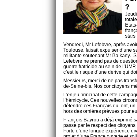
?
Jeudi
total
Etats
franç
stars
Vendredi, Mr Lefebvre, après avoir
Toulouse, faisait expulser d’une s
militante soutenant Mr Balkany. S
Lefebvre ne prend pas de questions
guerre fratricide au sein de l’UMP
c’est le risque d’une dérive qui do
Messieurs, merci de ne pas transf
de-Seine-bis. Nos concitoyens mé
L’enjeu principal de cette campagn
l’hémicycle. Ces nouvelles circons
défendre ces Français qui ont, un 
hors des ornières prévues pour e
François Bayrou a déjà exprimé sa 
passe par le respect des citoyens 
Forte d’une longue expérience dive
projet d’une France ouverte et soli