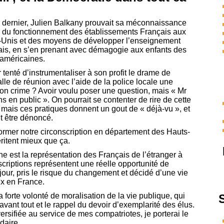
 dernier, Julien Balkany prouvait sa méconnaissance
e du fonctionnement des établissements Français aux
-Unis et des moyens de développer l’enseignement
ais, en s’en prenant avec démagogie aux enfants des
 américaines.
 tenté d’instrumentaliser à son profit le drame de
alle de réunion avec l’aide de la police locale une
on crime ? Avoir voulu poser une question, mais « Mr
 en public ». On pourrait se contenter de rire de cette
, mais ces pratiques donnent un gout de « déjà-vu », et
it être dénoncé.
ormer notre circonscription en département des Hauts-
ritent mieux que ça.
e est la représentation des Français de l’étranger à
criptions représentent une réelle opportunité de
jour, pris le risque du changement et décidé d’une vie
ux en France.
forte volonté de moralisation de la vie publique, qui
avant tout et le rappel du devoir d’exemplarité des élus.
rsifiée au service de mes compatriotes, je porterai le
daire.